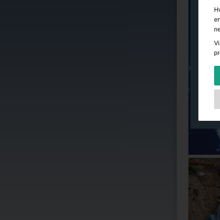
Hv
en
ne
Vi
pr