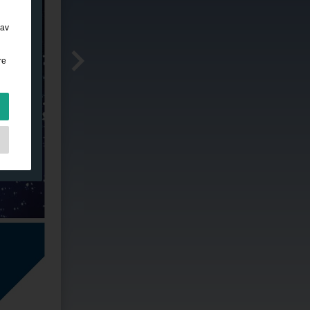
 av
re
de
r