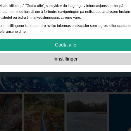
is du klikker på "Godta alle", samtykker du i lagring av informasjonskapsler på
heten din med formål om å forbedre navigeringen på nettstedet, analysere bruken
ttstedet og bidra til markedsføringsinitiativene våre.
a innstillingene kan du endre hvilke informasjonskapsler som lagres, eller oppdate
eferansene dine.
Godta alle
Strengt nødvendig:
Disse informasjonskapslene er essensielle for grunnleggen
Innstillinger
funksjonalitet som navigering, tilgang til sikret innhold og å huske innholdet i
handlekurven din mens du er inne på nettstedet.
Ytelse:
Disse informasjonskapslene lar oss telle antall besøk og trafikkilder samt
hvordan nettstedet brukes. Dette brukes til å øke ytelsen. All informasjon
sammenstilles og er derfor anonym.
Funksjonalitet:
Disse informasjonskapslene lar nettstedet tilby bedre funksjoner
og personlige alternativer. Eksempel: valg av skriftstørrelse osv.
Annonser:
Disse informasjonskapslene brukes for å vise annonser som er mer
relevante for deg og dine interesser. De lagrer ikke personlig informasjon, men e
basert på nettleserhistorikken din.